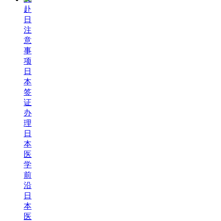
赴
日
注
意
事
项
日
本
签
证
办
理
日
本
医
学
前
沿
日
本
医