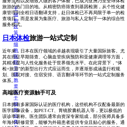
服务流程以及细致入微的客户体验，已成为亚洲乃至全球体检
+
旅游的热门目的地。从精密防癌筛查到基因检测，从个性化健
干
康管理到全程日语翻译支持，赴日体检已不再局限于单一的检
细
查项目，而是发展为集医疗、旅游与私人定制于一体的综合性
胞
服务模式。
政
策
日本体检
旅游一站式定制
干
细
胞
近年来，日本在医疗领域的卓越表现吸引了大量国际旅客。尤
医
其在癌症早期筛查、心脑血管疾病预防和亚健康调理等方面，
院
其精准度与人性化服务处于世界领先水平。在此背景下，“体
干
检+旅游”的新型出行方式应运而生，并逐渐形成涵盖行程规
细
划、医院对接、住宿安排、语言翻译等环节的一站式定制服务
胞
体系。
资
讯
高端医疗资源触手可及
干
细
日本拥有多家国际认证的医疗机构，这些机构不仅配备最新的
胞
医学影像设备，如PET-CT、胃镜胶囊机器人等，更以极低的
分
误诊率著称。医生团队通常由资深专家组成，部分医师具备多
类
年海外研修背景，能够为外籍患者提供专业且贴心的服务。通