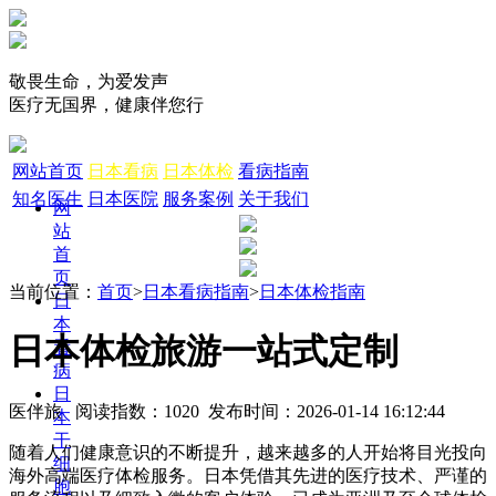
敬畏生命，为爱发声
医疗无国界，健康伴您行
网站首页
日本看病
日本体检
看病指南
知名医生
日本医院
服务案例
关于我们
网
站
首
页
当前位置：
首页
>
日本看病指南
>
日本体检指南
日
本
日本体检旅游一站式定制
看
病
日
医伴旅 阅读指数：1020 发布时间：2026-01-14 16:12:44
本
干
随着人们健康意识的不断提升，越来越多的人开始将目光投向
细
海外高端医疗体检服务。日本凭借其先进的医疗技术、严谨的
胞