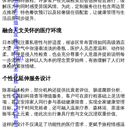
休养的独特旅程。许多客户在完成检查后会选择短暂旅行，缓
日
解压力的同时感受异国风情。为此，定制服务往往包含周边景
本
点推荐、特色餐饮预订以及轻奢级住宿配套，让健康管理与生
干
活品质同步提升。
细
胞
融合人文关怀的医疗环境
攻
略
日本医院注重私密性与舒适度，候诊区常布置得如同高级酒店
远
大堂，空气中弥漫着淡淡的香氛，医护人员态度温和、动作轻
程
柔。即便是侵入性检查，也会充分尊重个人意愿并提前说明每
MDT
一步流程。这种以人为本的理念贯穿始终，有效缓解了人们对
日
体检的紧张情绪。
本
体
个性化延伸服务设计
检
+
除基础体检外，部分机构还提供抗衰老评估、肠道菌群分析、
普
女性专属妇科筛查等增值服务。客户可在原行程基础上灵活增
通
项，甚至安排家人同行参与基础健康筛查，实现全家健康管理
体
目标。对于时间充裕者，还可融入温泉疗养、森林浴、茶道体
检
验等本土元素，使此次出行兼具疗愈与文化沉浸双重价值。
精
密
这样的设计不仅满足了功能性的医疗需求，更赋予旅程情感温