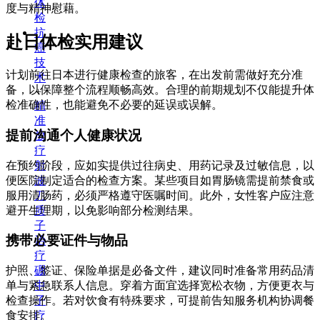
体
度与精神慰藉。
检
抗
赴日体检实用建议
癌
技
计划前往日本进行健康检查的旅客，在出发前需做好充分准
术
备，以保障整个流程顺畅高效。合理的前期规划不仅能提升体
+
检准确性，也能避免不必要的延误或误解。
精
准
提前沟通个人健康状况
放
疗
在预约阶段，应如实提供过往病史、用药记录及过敏信息，以
射
便医院制定适合的检查方案。某些项目如胃肠镜需提前禁食或
波
服用清肠药，必须严格遵守医嘱时间。此外，女性客户应注意
刀
避开生理期，以免影响部分检测结果。
质
子
携带必要证件与物品
治
疗
护照、签证、保险单据是必备文件，建议同时准备常用药品清
硼
单与紧急联系人信息。穿着方面宜选择宽松衣物，方便更衣与
中
检查操作。若对饮食有特殊要求，可提前告知服务机构协调餐
子
食安排。
疗