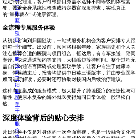
干
过定制化通道，客户可根据自身需求选择不同等级的体检套
细
餐，覆盖全身系统性检查或特定器官深度排查，实现真正
胞
的“量体裁衣”式健康管理。
获
批
全流程专属服务体验
项
目
从初步咨询到归国随访，一站式服务机构会为客户安排专人跟
干
进每一个细节。出发前，顾问将根据年龄、家族病史和个人关
细
注点推荐合适的医院与项目组合；抵达后，有专车接送、陪同
胞
翻译、快速通道预约等支持，大幅缩短等待时间。整个过程无
抗
需自行沟通语言障碍或处理繁琐手续，让客户专注于健康本
衰
身。体检结束后，报告均提供中日英三语版本，并由专业医学
干
顾问进行解读，必要时还可协助对接国内后续治疗建议。
细
这种高度集成的服务模式，极大提升了跨境医疗的便捷性与可
胞
靠性，使原本复杂的海外就医变得如同日常体检一般轻松自
医
然。
美
干
深度体验背后的贴心安排
细
胞
价
赴日体检不仅是对身体的一次全面审视，也是一段融合文化与
格