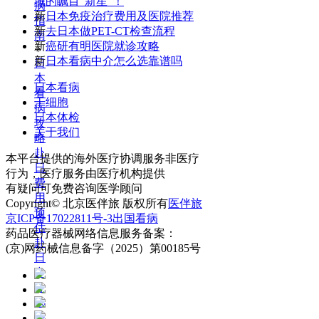
域的瞩目“新星”！
病
新
日本免疫治疗费用及医院推荐
指
新
去日本做PET-CT检查流程
南
新
癌研有明医院就诊攻略
+
新
日本看病中介怎么选靠谱吗
日
本
日本看病
看
干细胞
病
日本体检
攻
关于我们
略
赴
本平台提供的海外医疗协调服务非医疗
日
行为，医疗服务由医疗机构提供
费
有疑问可免费咨询医学顾问
用
Copyright© 北京医伴旅 版权所有
医伴旅
预
京ICP备17022811号-3
出国看病
估
药品医疗器械网络信息服务备案：
赴
(京)网药械信息备字（2025）第00185号
日
中
介
选
择