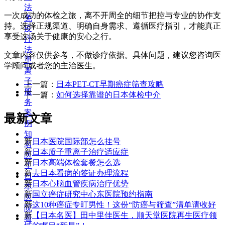
法
一次成功的体检之旅，离不开周全的细节把控与专业的协作支
免
持。选择正规渠道、明确自身需求、遵循医疗指引，才能真正
疫
享受这场关于健康的安心之行。
疗
法
文章内容仅供参考，不做诊疗依据。具体问题，建议您咨询医
重
学顾问或者您的主治医生。
离
子
上一篇：
日本PET-CT早期癌症筛查攻略
服
下一篇：
如何选择靠谱的日本体检中介
务
案
最新文章
例
知
新
日本医院国际部怎么挂号
名
新
日本质子重离子治疗适应症
医
新
日本高端体检套餐怎么选
生
新
去日本看病的签证办理流程
日
新
日本心脑血管疾病治疗优势
本
新
国立癌症研究中心东医院预约指南
医
新
这10种癌症专盯男性！这份“防癌与筛查”清单请收好
院
新
【日本名医】田中里佳医生，顺天堂医院再生医疗领
看