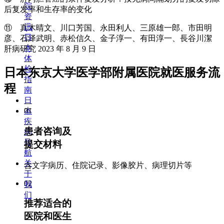
院
后复发率和生存率的变化
资
讯
⑪ 真木晴文、川口芳国、永田利人、三原雄一郎、市田明
日
彦、石泽武明、赤松信久、金子淳一、有田淳一、長谷川潔
本
肝病研究 2023 年 8 月 9 日
体
检
日本东京大学医学部附属医院就医服务流
指
程
南
日
本
01
疾
患者咨询及
病
导
提交材料
航
关
含文字病历、住院记录、影像胶片、病理切片等
于
02
我
们
推荐适合的
医院和医生