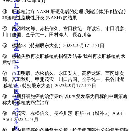
A86-A86 2024 年 4 月
赴
日
③ 肝移植治疗 NASH 肝硬化后的处理 我院活体肝移植治疗
注
非酒精性脂肪性肝炎 (NASH) 的结果
意
④ 西冈雄次郎、赤松信久、宫田秋纪、拜诚宏、市田明彦、
事
川口佳国、金子纯一、田村淳人、長谷川潔
项
日
⑤ 移植58（特别股东大会）2023年9月171-171日
本
签
⑥ 移植失败再次肝移植的指征及结果 我科再次肝移植的术
证
后结果
办
理
⑦ 市田明彦、赤松信久、永田梨人、高桥龙源、西冈雄次
日
郎、宫田秋则、甲斐茂宏、川口吉国、金子纯一、長谷川潔
本
移植58（特别股东大会）2023年9月177-177日
医
⑧ 中期肝细胞癌的治疗策略 以0％复发率为目标的中期策略
学
称为肝移植的癌症治疗
前
沿
⑨ 白茂宏、赤松信久、長谷川潔 肝脏 64（增补 2）A561-
日
A561 2023 年 9 月
本
医
⑩ 肝内胆管癌的条件复发分析：按无病间隔划分的复发切除