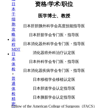
资格/学术/职位
日
本
干
医学博士、教授
细
胞
日本肝胆胰外科学会高度技能指导医
攻
略
日本肝脏学会专门医・指导医
远
日本消化器外科学会专门医・指导医
程
MDT
消化器癌外科治疗认定医
日
本
日本外科学会专门医・指导医
体
检
日本消化器疾病学会专门医・指导医
+
普
日本移植学会移植认定医
通
日本胆道学会认定指导医
体
检
日本胰脏学会认定指导医
精
密
Fellow of the American College of Surgeons（FACS）