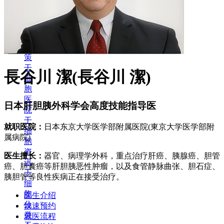
+
干
细
胞
政
策
干
長谷川 潔(長谷川 潔)
细
胞
医
日本肝胆胰外科学会高度技能指导医
院
干
就职医院：
日本东京大学医学部附属医院(東京大学医学部附
细
属病院)
胞
资
医生擅长：
器官、病理学外科，重点治疗肝癌、胰腺癌、胆管
讯
癌、胆囊癌等肝胆胰恶性肿瘤，以及食管静脉曲张、胆石症、
干
胰胆管等良性疾病正在接受治疗。
细
胞
医生介绍
分
快速预约
类
就医流程