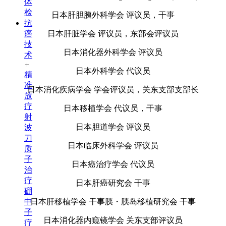
体
检
日本肝胆胰外科学会 评议员，干事
抗
癌
日本肝脏学会 评议员，东部会评议员
技
日本消化器外科学会 评议员
术
+
日本外科学会 代议员
精
准
日本消化疾病学会 学会评议员，关东支部支部长
放
疗
日本移植学会 代议员，干事
射
日本胆道学会 评议员
波
刀
日本临床外科学会 评议员
质
子
日本癌治疗学会 代议员
治
疗
日本肝癌研究会 干事
硼
中
日本肝移植学会 干事胰・胰岛移植研究会 干事
子
日本消化器内窥镜学会 关东支部评议员
疗