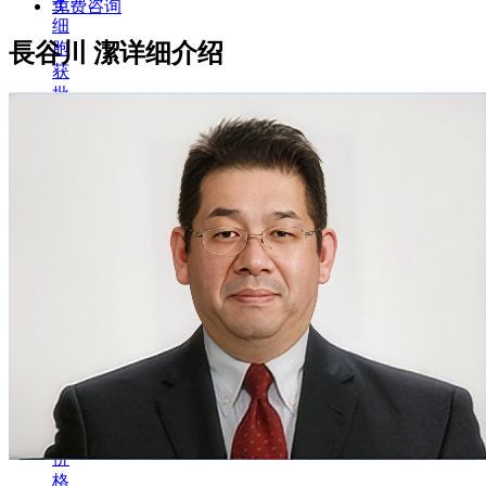
干
免费咨询
细
長谷川 潔详细介绍
胞
获
批
项
目
干
细
胞
抗
衰
干
细
胞
医
美
干
细
胞
价
格