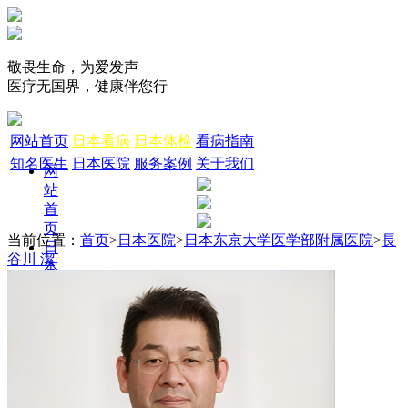
敬畏生命，为爱发声
医疗无国界，健康伴您行
网站首页
日本看病
日本体检
看病指南
知名医生
日本医院
服务案例
关于我们
网
站
首
页
当前位置：
首页
>
日本医院
>
日本东京大学医学部附属医院
>
長
日
谷川 潔
本
看
病
日
本
干
细
胞