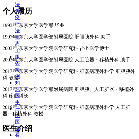
法
个人履历
免
疫
疗
1993年 东京大学医学部 毕业
法
1997年 东京大学医学部附属医院 肝胆胰外科 助手
重
离
2003年 东京大学大学院医学研究科毕业 医学博士
子
服
2003年 东京大学医学部附属医院 人工脏器・移植外科 助手
务
案
2017年 东京大学大学院医学研究科 脏器病理外科学 肝胆胰外
例
科 教授
知
2017年 东京大学医学部附属病院 肝胆胰、人工脏器・移植外
名
科 诊疗科长
医
生
2019年 东京大学大学院医学研究科 脏器病理外科学 人工脏
日
器・移植外科 教授
本
医
医生介绍
院
看