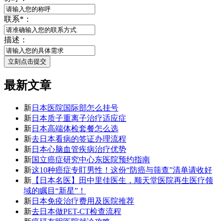
联系
*
：
描述：
立刻点击提交
最新文章
新
日本医院国际部怎么挂号
新
日本质子重离子治疗适应症
新
日本高端体检套餐怎么选
新
去日本看病的签证办理流程
新
日本心脑血管疾病治疗优势
新
国立癌症研究中心东医院预约指南
新
这10种癌症专盯男性！这份“防癌与筛查”清单请收好
新
【日本名医】田中里佳医生，顺天堂医院再生医疗领
域的瞩目“新星”！
新
日本免疫治疗费用及医院推荐
新
去日本做PET-CT检查流程