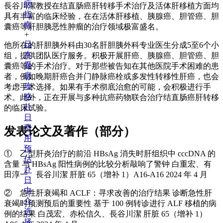
病
長谷川潔教授在结直肠癌肝转移手术治疗及活体肝移植方面均
指
具有丰富的临床经验，在在活体肝移植、胰腺癌、胆管癌、胆
南
囊癌等肝胆胰恶性肿瘤的治疗领域极富盛名。
+
日
他所在的肝胆胰外科由30名肝胆胰外科专业医生分成5至6个小
本
组，提供团队医疗服务。积极开展肝癌、胰腺癌、胆管癌、胆
看
囊癌等的手术治疗。对于那些被告知在其他医院手术困难的患
病
者，例如晚期肝癌合并门静脉癌栓或多发性转移性肝癌，也会
攻
考虑手术选择。如果有手术彻底治愈的可能，会积极进行手
略
术。此外，正在开展与多种抗癌药物联合治疗结直肠癌肝转移
赴
的临床试验。
日
费
发表论文及著作（部分）
用
预
① 乙型肝炎治疗的前沿 HBsAg 消失时肝组织中 cccDNA 的
估
含量 与 HBsAg 阳性病例的比较分析敲响了警钟 白重宏、有
赴
田淳一、長谷川潔 肝脏 65（增补 1）A16-A16 2024 年 4 月
日
中
② 急性肝衰竭和 ACLF：寻求改善的治疗结果 诊断急性肝
介
衰竭时预测预后的重要性 基于 100 例转诊进行 ALF 移植的病
选
例的结果 白茂宏、赤松信久、長谷川潔 肝脏 65（增补 1）
择