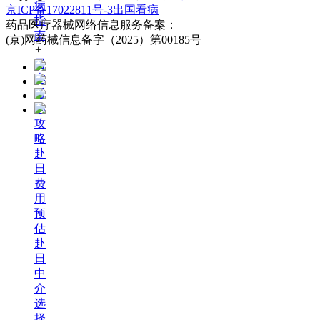
病
京ICP备17022811号-3
出国看病
指
药品医疗器械网络信息服务备案：
南
(京)网药械信息备字（2025）第00185号
+
日
本
看
病
攻
略
赴
日
费
用
预
估
赴
日
中
介
选
择