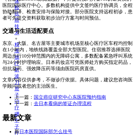
体
医院国际医疗中心。多数机构提供中文签约医疗协调员，全程
检
协助翻译、检查安排与保险对接。部分医院支持远程初诊，患
抗
者可先提交资料获取初步治疗方案与时间预估。
癌
技
交通与生活适配要点
术
+
东京、大阪、名古屋等主要城市机场至核心医疗区车程均控制
精
在1小时内，地铁线路覆盖全部大型医院。住宿推荐选择医院
准
周边步行10分钟范围内的无障碍公寓，多数配备紧急呼叫系统
放
与24小时护理响应。日本药妆店可凭医师处方购买指定药品，
疗
但抗凝药、强效降压药等须由医院药房直供。
射
波
文章内容仅供参考，不做诊疗依据。具体问题，建议您咨询医
刀
学顾问或者您的主治医生。
质
子
上一篇：
国立癌症研究中心东医院预约指南
治
下一篇：
去日本看病的签证办理流程
疗
硼
最新文章
中
子
新
日本医院国际部怎么挂号
疗