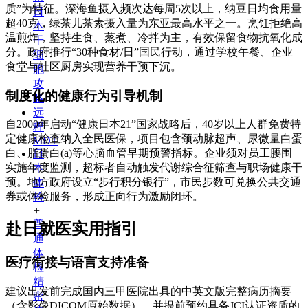
质”为特征。深海鱼摄入频次达每周5次以上，纳豆日均食用量
日
超40克，绿茶儿茶素摄入量为东亚最高水平之一。烹饪拒绝高
本
温煎炸，坚持生食、蒸煮、冷拌为主，有效保留食物抗氧化成
干
分。政府推行“30种食材/日”国民行动，通过学校午餐、企业
细
食堂与社区厨房实现营养干预下沉。
胞
攻
制度化的健康行为引导机制
略
远
自2000年启动“健康日本21”国家战略后，40岁以上人群免费特
程
定健康检查纳入全民医保，项目包含颈动脉超声、尿微量白蛋
MDT
白、脂蛋白(a)等心脑血管早期预警指标。企业须对员工腰围
日
实施年度监测，超标者自动触发代谢综合征筛查与职场健康干
本
预。地方政府设立“步行积分银行”，市民步数可兑换公共交通
体
券或体检服务，形成正向行为激励闭环。
检
+
普
赴日就医实用指引
通
体
医疗衔接与语言支持准备
检
精
建议出发前完成国内三甲医院出具的中英文版完整病历摘要
密
（含影像DICOM原始数据），并提前预约具备JCI认证资质的