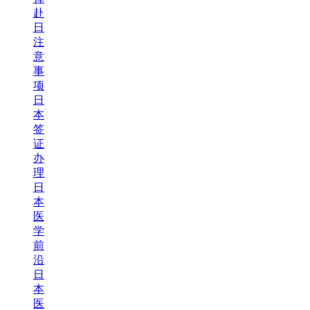
赴
日
注
意
事
项
日
本
签
证
办
理
日
本
医
学
前
沿
日
本
医