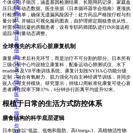
干
个体化电子病历，涵盖基因检测结果、长期用药记录、家庭血
细
压日志等动态数据。医生依据《日本循环器学会指南》逐项执
胞
行检查清单，确保无遗漏风险因子；处方药品严格按疗程与剂
获
量分装，并辅以可视化服药图表，由护理师定期核查依从性。
批
对需长期抗凝的房颤患者，设有专职药师团队进行INR值远程
项
追踪与剂量动态调整。
目
干
全球领先的术后心脏康复机制
细
胞
康复并非术后补充环节，而是治疗不可分割的部分。日本所有
抗
三级心脏中心均设独立康复科，配备运动心肺测试仪、水下
衰
treadmill 及VR平衡训练系统。康复计划按NYHA心功能分级
干
定制，融合有氧耐力、肌力强化与自主神经调节训练，并同步
细
嵌入心理支持模块。研究显示，持续12周标准化康复可使心衰
胞
患者再住院率下降37%，6分钟步行距离平均提升92米。
医
美
根植于日常的生活方式防控体系
干
细
膳食结构的科学底层逻辑
胞
价
日本饮食以“低盐、低饱和脂肪、高Omega-3、高植物活性物
格