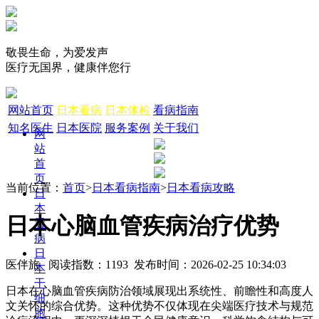
敬畏生命，为爱发声
医疗无国界，健康伴您行
网站首页
日本看病
日本体检
看病指南
知名医生
日本医院
服务案例
关于我们
网
站
首
页
当前位置：
首页
>
日本看病指南
>
日本看病攻略
日
本
日本心脑血管疾病治疗优势
看
病
日
医伴旅 阅读指数：1193 发布时间：2026-02-25 10:34:03
本
干
日本在心脑血管疾病防治领域展现出系统性、前瞻性和高度人
细
文关怀的综合优势。这种优势不仅体现在尖端医疗技术与规范
胞