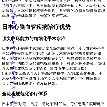
诊疗流程中，更深深植根于全民健康意识、科学饮食结构与可
+
持续生活方式之中。从疾病预防到精准干预，从手术治疗到术
干
后康复，日本构建起覆盖全周期、多维度的心脑血管健康管理
细
体系，为全球提供了可借鉴的实践范本。
胞
政
日本心脑血管疾病治疗优势
策
干
细
顶尖临床能力与精细化手术水准
胞
医
日本在心脏病手术领域以“毫米级精细”著称。其心血管外科医
院
生普遍接受超长周期标准化训练，术前评估严格遵循循证路
干
径，例如冠状动脉搭桥术的指征判定、桥血管数量选择均基于
细
影像学、功能学及代谢指标多重验证，杜绝经验性决策。微创
胞
介入技术成熟普及，TAVR（经导管主动脉瓣置换）、
资
CHIP（复杂高危介入）等高难度操作已实现常态化开展。手
讯
术室配备实时三维血流动力学监测系统与神经电生理反馈装
干
置，显著降低围术期并发症风险。
细
胞
全流程规范化诊疗体系
分
类
日本实行“诊断—治疗—随访”闭环管理。每位患者入院即建立