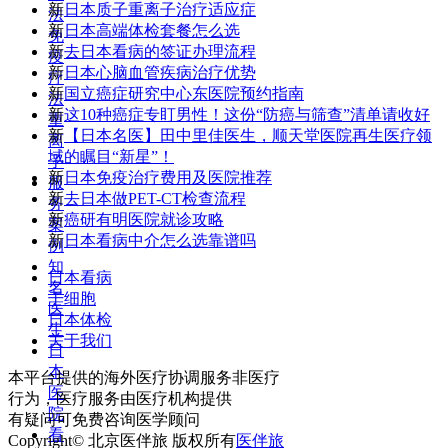
新
日本质子重离子治疗适应症
法
新
日本高端体检套餐怎么选
免
新
去日本看病的签证办理流程
疫
新
日本心脑血管疾病治疗优势
疗
新
国立癌症研究中心东医院预约指南
法
新
这10种癌症专盯男性！这份“防癌与筛查”清单请收好
重
新
【日本名医】田中里佳医生，顺天堂医院再生医疗领
离
域的瞩目“新星”！
子
新
日本免疫治疗费用及医院推荐
服
新
去日本做PET-CT检查流程
务
新
癌研有明医院就诊攻略
案
新
日本看病中介怎么选靠谱吗
例
知
日本看病
名
干细胞
医
日本体检
生
关于我们
日
本
本平台提供的海外医疗协调服务非医疗
医
行为，医疗服务由医疗机构提供
院
有疑问可免费咨询医学顾问
看
Copyright© 北京医伴旅 版权所有
医伴旅