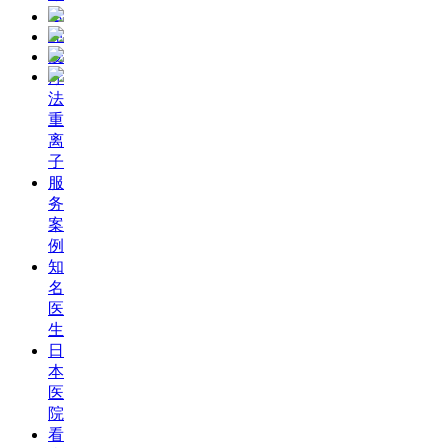
法
免
疫
疗
法
重
离
子
服
务
案
例
知
名
医
生
日
本
医
院
看