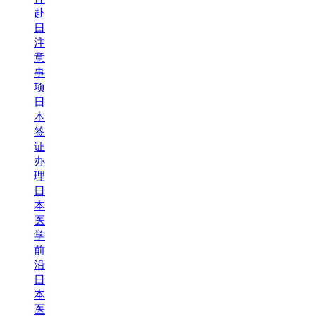
赴
日
注
意
事
项
日
本
签
证
办
理
日
本
医
学
前
沿
日
本
医