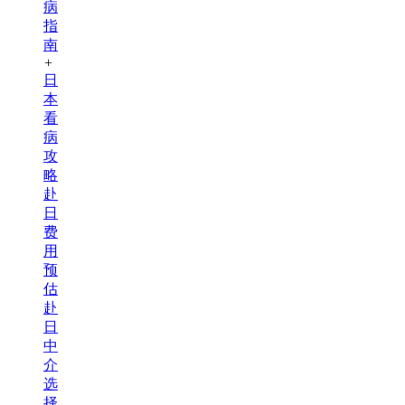
病
指
南
+
日
本
看
病
攻
略
赴
日
费
用
预
估
赴
日
中
介
选
择