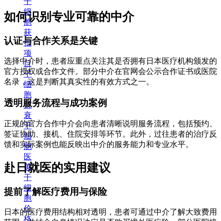
干
细
如何识别专业可靠的中介
胞
获
认证与合作关系是关键
批
项
选择中介时，患者应重点关注其是否拥有日本医疗机构颁发的
目
官方授权或合作文件。部分中介在官网会公示合作证书或医院
干
名录，这是判断其真实性的有效方式之一。
细
胞
透明服务流程与成功案例
抗
衰
正规的官方合作中介会向患者清晰说明服务流程，包括预约、
干
签证协助、接机、住院安排等环节。此外，过往患者的治疗反
细
馈和实际案例也能反映出中介的服务能力和专业水平。
胞
医
赴日就医的实用建议
美
干
细
提前了解医疗费用与保险
胞
价
日本的医疗费用结构相对透明，患者可通过中介了解大致费用
格