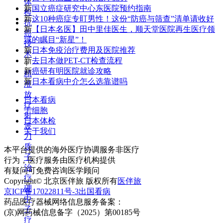
体
新
国立癌症研究中心东医院预约指南
检
新
这10种癌症专盯男性！这份“防癌与筛查”清单请收好
抗
新
【日本名医】田中里佳医生，顺天堂医院再生医疗领
癌
域的瞩目“新星”！
技
新
日本免疫治疗费用及医院推荐
术
新
去日本做PET-CT检查流程
+
新
癌研有明医院就诊攻略
精
新
日本看病中介怎么选靠谱吗
准
放
日本看病
疗
干细胞
射
日本体检
波
关于我们
刀
质
本平台提供的海外医疗协调服务非医疗
子
行为，医疗服务由医疗机构提供
治
有疑问可免费咨询医学顾问
疗
Copyright© 北京医伴旅 版权所有
医伴旅
硼
京ICP备17022811号-3
出国看病
中
药品医疗器械网络信息服务备案：
子
(京)网药械信息备字（2025）第00185号
疗