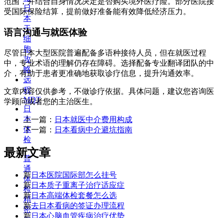
范围，并结合自身情况决定是否购买境外医疗险。部分医院接
日
受国际保险结算，提前做好准备能有效降低经济压力。
本
干
语言沟通与就医体验
细
胞
尽管日本大型医院普遍配备多语种接待人员，但在就医过程
攻
中，专业术语的理解仍存在障碍。选择配备专业翻译团队的中
略
介，有助于患者更准确地获取诊疗信息，提升沟通效率。
远
程
文章内容仅供参考，不做诊疗依据。具体问题，建议您咨询医
MDT
学顾问或者您的主治医生。
日
本
上一篇：
日本就医中介费用构成
体
下一篇：
日本看病中介避坑指南
检
+
最新文章
普
通
新
日本医院国际部怎么挂号
体
新
日本质子重离子治疗适应症
检
新
日本高端体检套餐怎么选
精
新
去日本看病的签证办理流程
密
新
日本心脑血管疾病治疗优势