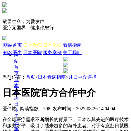
敬畏生命，为爱发声
医疗无国界，健康伴您行
网站首页
日本看病
日本体检
看病指南
知名医生
日本医院
服务案例
关于我们
网
站
首
页
当前位置：
首页
>
日本看病指南
>
赴日中介选择
日
本
日本医院官方合作中介
看
病
日
医伴旅 阅读指数：598 发布时间：2025-08-26 14:04:04
本
干
在全球医疗需求不断增长的背景下，日本以其先进的医疗技术
细
和服务水平，吸引了越来越多的海外患者。对于有意赴日就医
胞