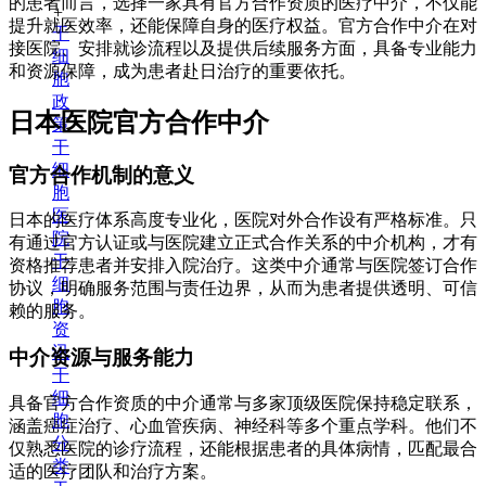
的患者而言，选择一家具有官方合作资质的医疗中介，不仅能
+
提升就医效率，还能保障自身的医疗权益。官方合作中介在对
干
接医院、安排就诊流程以及提供后续服务方面，具备专业能力
细
和资源保障，成为患者赴日治疗的重要依托。
胞
政
日本医院官方合作中介
策
干
细
官方合作机制的意义
胞
医
日本的医疗体系高度专业化，医院对外合作设有严格标准。只
院
有通过官方认证或与医院建立正式合作关系的中介机构，才有
干
资格推荐患者并安排入院治疗。这类中介通常与医院签订合作
细
协议，明确服务范围与责任边界，从而为患者提供透明、可信
胞
赖的服务。
资
讯
中介资源与服务能力
干
细
具备官方合作资质的中介通常与多家顶级医院保持稳定联系，
胞
涵盖癌症治疗、心血管疾病、神经科等多个重点学科。他们不
分
仅熟悉医院的诊疗流程，还能根据患者的具体病情，匹配最合
类
适的医疗团队和治疗方案。